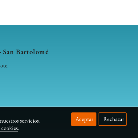
a - San Bartolomé
ote.
Aceptar
Rechazar
nuestros servicios.
e cookies
.