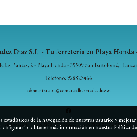
ez Diaz S.L. - Tu ferretería en Playa Hond
le las Puntas, 2 - Playa Honda - 35509 San Bartolomé, Lanzar
Telefono: 928823466
administracion@comercialbermudezdiaz.es
 estadísticos de la navegación de nuestros usuarios y mejorar 
Aviso legal
|
Política de cookies
|
Política de privacidad
 “Configurar” o obtener más información en nuestra
Política d