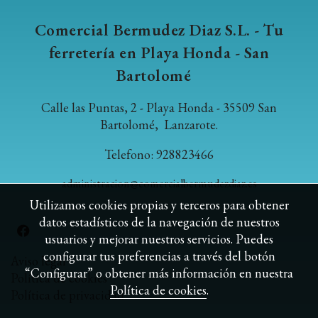
Comercial Bermudez Diaz S.L. - Tu
ferretería en Playa Honda - San
Bartolomé
Calle las Puntas, 2 - Playa Honda - 35509 San
Bartolomé, Lanzarote.
Telefono: 928823466
administracion@comercialbermudezdiaz.es
Utilizamos cookies propias y terceros para obtener
datos estadísticos de la navegación de nuestros
usuarios y mejorar nuestros servicios. Puedes
configurar tus preferencias a través del botón
Aviso legal
“Configurar” o obtener más información en nuestra
Política de cookies
Política de cookies
.
Política de privacidad