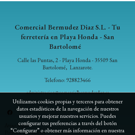
Comercial Bermudez Diaz S.L. - Tu
ferretería en Playa Honda - San
Bartolomé
Calle las Puntas, 2 - Playa Honda - 35509 San
Bartolomé, Lanzarote.
Telefono: 928823466
administracion@comercialbermudezdiaz.es
Utilizamos cookies propias y terceros para obtener
datos estadísticos de la navegación de nuestros
usuarios y mejorar nuestros servicios. Puedes
configurar tus preferencias a través del botón
Aviso legal
“Configurar” o obtener más información en nuestra
Política de cookies